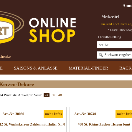
Anme
Merkzettel
Sie sind noch nicht a
* Unser Online-Shop 
Direktbestellung
Suchwort eingeben
schenke
E
SAISONS & ANLÄSSE
MATERIAL-FINDER
BACK
Kerzen-Dekore
24 Produkte
Artikel pro Seite:
24
36
48
Art.-Nr. 30080
mehr Infos
Art.-Nr. 30740
mehr Inf
12 St. Wachskerzen-Zahlen mit Halter Nr. 0
480 St. Kleine Zucker-Herzen bunt