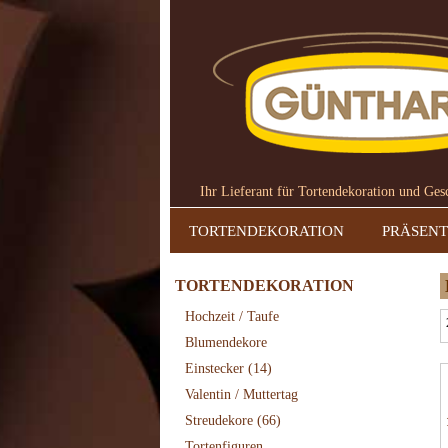
Ihr Lieferant für Tortendekoration und Ge
TORTENDEKORATION
PRÄSENT
TORTENDEKORATION
Hochzeit / Taufe
Blumendekore
Einstecker
(14)
Valentin / Muttertag
Streudekore
(66)
Tortenfiguren