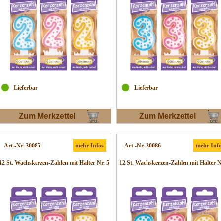
Lieferbar
Lieferbar
Zum Merkzettel
Zum Merkzettel
Art.-Nr. 30085
mehr Infos
Art.-Nr. 30086
mehr Inf
12 St. Wachskerzen-Zahlen mit Halter Nr. 5
12 St. Wachskerzen-Zahlen mit Halter N