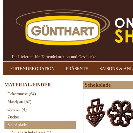
Ihr Lieferant für Tortendekoration und Geschenke
TORTENDEKORATION
PRÄSENTE
SAISONS & AN
Schokolade
MATERIAL-FINDER
Dekormasse
(64)
Marzipan
(57)
Oblaten
(4)
Zucker
Schokolade
Dunkle Schokolade
(71)