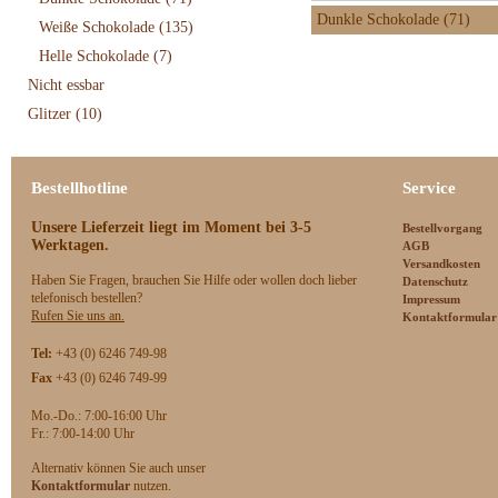
Dunkle Schokolade (71)
Weiße Schokolade
(135)
Helle Schokolade
(7)
Nicht essbar
Glitzer
(10)
Bestellhotline
Service
Unsere Lieferzeit
liegt im Moment bei 3-5
Bestellvorgang
Werktagen.
AGB
Versandkosten
Haben Sie Fragen, brauchen Sie Hilfe oder wollen doch lieber
Datenschutz
telefonisch bestellen?
Impressum
Rufen Sie uns an.
Kontaktformular
Tel:
+43 (0) 6246 749-98
Fax
+43 (0) 6246 749-99
Mo.-Do.: 7:00-16:00 Uhr
F
r.: 7:00-14:00 Uhr
Alternativ können Sie auch unser
Kontaktformular
nutzen.