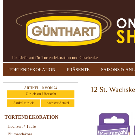
Ihr Lieferant für Tortendekoration und Geschenke
TORTENDEKORATION
PRÄSENTE
SAISONS & AN
12 St. Wachske
ARTIKEL 10 VON 24
Zurück zur Übersicht
Artikel zurück
nächster Artikel
TORTENDEKORATION
Hochzeit / Taufe
Blumendekore