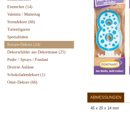
Einstecker
(14)
Valentin / Muttertag
Streudekore
(66)
Tortenfiguren
Spezialitäten
Kerzen-Dekore
(24)
Dekorschilder aus Dekormasse
(25)
Puder / Sprays / Fondant
Diverse-Anlässe
Schokoladendekore
(1)
Oster-Dekore
(66)
ABMESSUNGEN
45 x 20 x 14 mm