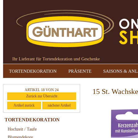
Ihr Lieferant für Tortendekoration und Geschenke
TORTENDEKORATION
PRÄSENTE
SAISONS & AN
15 St. Wachske
ARTIKEL 18 VON 24
Zurück zur Übersicht
Artikel zurück
nächster Artikel
TORTENDEKORATION
Hochzeit / Taufe
Blumendekore