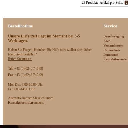
23 Produkte
Artikel pro Seite:
2
Bestellhotline
Service
Unsere Lieferzeit
liegt im Moment bei 3-5
Bestellvorgang
Werktagen.
AGB
Versandkosten
Haben Sie Fragen, brauchen Sie Hilfe oder wollen doch lieber
Datenschutz
telefonisch bestellen?
Impressum
Rufen Sie uns an.
Kontaktformular
Tel:
+43 (0) 6246 749-98
Fax
+43 (0) 6246 749-99
Mo.-Do.: 7:00-16:00 Uhr
F
r.: 7:00-14:00 Uhr
Alternativ können Sie auch unser
Kontaktformular
nutzen.