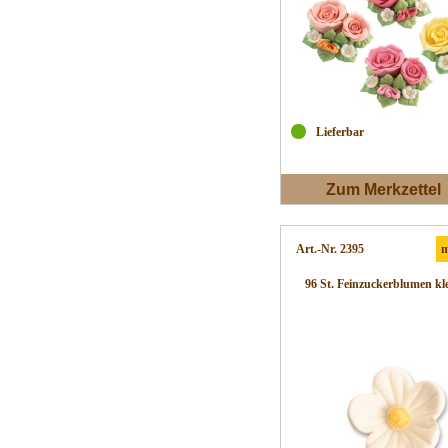
Lieferbar
Zum Merkzettel
Art.-Nr. 2395
m
96 St. Feinzuckerblumen kle