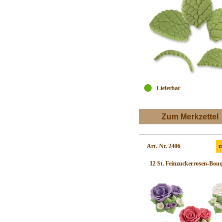
Lieferbar
Zum Merkzettel
Art.-Nr. 2406
m
12 St. Feinzuckerrosen-Bouq