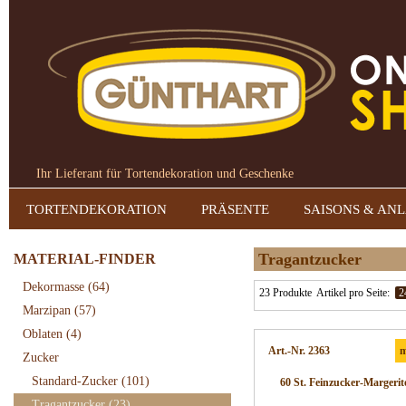
Ihr Lieferant für Tortendekoration und Geschenke
TORTENDEKORATION
PRÄSENTE
SAISONS & AN
Tragantzucker
MATERIAL-FINDER
Dekormasse
(64)
23 Produkte
Artikel pro Seite:
2
Marzipan
(57)
Oblaten
(4)
Art.-Nr. 2363
m
Zucker
Standard-Zucker
(101)
60 St. Feinzucker-Margerit
Tragantzucker
(23)