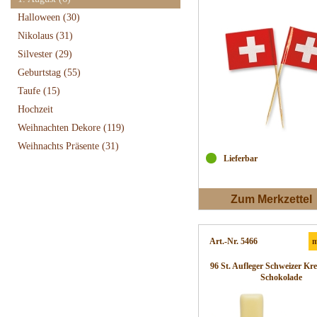
Halloween
(30)
Nikolaus
(31)
Silvester
(29)
Geburtstag
(55)
Taufe
(15)
Hochzeit
Weihnachten Dekore
(119)
Weihnachts Präsente
(31)
Lieferbar
Zum Merkzettel
Art.-Nr. 5466
m
96 St. Aufleger Schweizer Kre
Schokolade