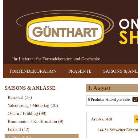
Ihr Lieferant für Tortendekoration und Geschenke
TORTENDEKORATION
PRÄSENTE
SAISONS & AN
1. August
SAISONS & ANLÄSSE
Karneval
(37)
6 Produkte
Artikel pro Seite:
24
Valentinstag / Muttertag
(30)
Ostern / Frühling
(98)
Art.-Nr. 5458
m
Kommunion / Konfirmation
(9)
Fußball
(12)
144 St. Schweizer Fahnen
1. August
(6)