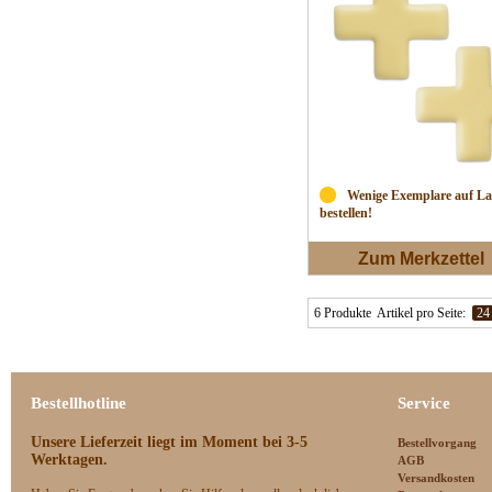
Wenige Exemplare auf Lag
bestellen!
Zum Merkzettel
6 Produkte
Artikel pro Seite:
24
Bestellhotline
Service
Unsere Lieferzeit
liegt im Moment bei 3-5
Bestellvorgang
Werktagen.
AGB
Versandkosten