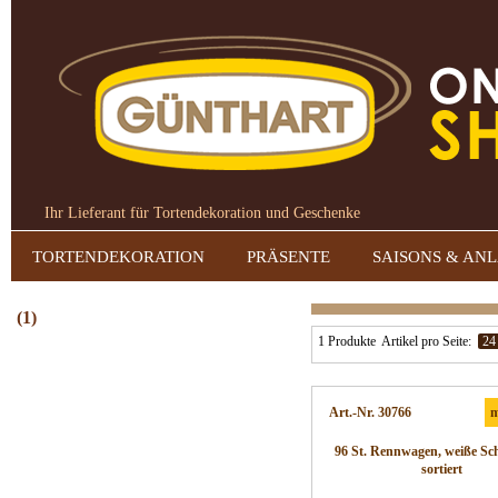
Ihr Lieferant für Tortendekoration und Geschenke
TORTENDEKORATION
PRÄSENTE
SAISONS & AN
(1)
1 Produkte
Artikel pro Seite:
24
Art.-Nr. 30766
m
96 St. Rennwagen, weiße Sc
sortiert