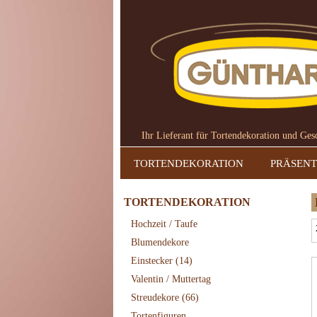
Ihr Lieferant für Tortendekoration und Ge
TORTENDEKORATION
PRÄSENT
TORTENDEKORATION
Hochzeit / Taufe
Blumendekore
Einstecker
(14)
Valentin / Muttertag
Streudekore
(66)
Tortenfiguren