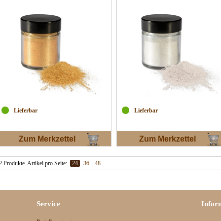
Lieferbar
Lieferbar
Zum Merkzettel
Zum Merkzettel
2 Produkte
Artikel pro Seite:
24
36
48
Service
Infor