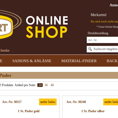
Anme
Merkzettel
Sie sind noch nicht a
* Unser Online-Shop 
Direktbestellung
Suchwort eingeben
schenke
E
SAISONS & ANLÄSSE
MATERIAL-FINDER
BACK
Puder
2 Produkte
Artikel pro Seite:
24
36
48
Art.-Nr. 30317
mehr Infos
Art.-Nr. 30240
mehr Inf
1 St. Puder gold
1 St. Puder silber