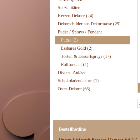
Spezialitäten
Kerzen-Dekore
(24)
Dekorschilder aus Dekormasse
(25)
Puder / Sprays / Fondant
Puder
(2)
Essbares Gold
(2)
Torten & Dessertsprays
(17)
Rollfondant
(1)
Diverse-Anlässe
Schokoladendekore
(1)
Oster-Dekore
(66)
Bestellhotline