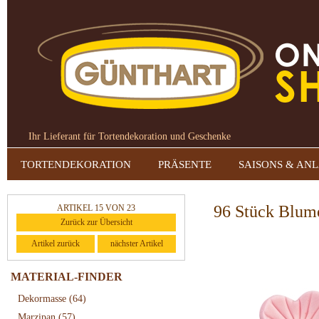
Ihr Lieferant für Tortendekoration und Geschenke
TORTENDEKORATION
PRÄSENTE
SAISONS & AN
96 Stück Blumen
ARTIKEL 15 VON 23
Zurück zur Übersicht
Artikel zurück
nächster Artikel
MATERIAL-FINDER
Dekormasse
(64)
Marzipan
(57)