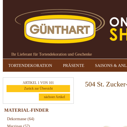
Ihr Lieferant für Tortendekoration und Geschenke
TORTENDEKORATION
PRÄSENTE
SAISONS & AN
504 St. Zucker
ARTIKEL 1 VON 101
Zurück zur Übersicht
nächster Artikel
MATERIAL-FINDER
Dekormasse
(64)
Marzipan
(57)