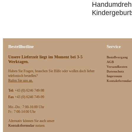
Handumdrehen
Kindergeburt
Bestellhotline
Service
Unsere Lieferzeit
liegt im Moment bei 3-5
Bestellvorgang
Werktagen.
AGB
Versandkosten
Haben Sie Fragen, brauchen Sie Hilfe oder wollen doch lieber
Datenschutz
telefonisch bestellen?
Impressum
Rufen Sie uns an.
Kontaktformular
Tel:
+43 (0) 6246 749-98
Fax
+43 (0) 6246 749-99
Mo.-Do.: 7:00-16:00 Uhr
F
r.: 7:00-14:00 Uhr
Alternativ können Sie auch unser
Kontaktformular
nutzen.