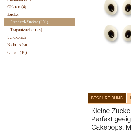
Oblaten
(4)
Zucker
Standard-Zucker
(101)
Tragantzucker
(23)
Schokolade
Nicht essbar
Glitzer
(10)
BESCHREIBUNG
Kleine Zucker
Perfekt geei
Cakepops. Mi