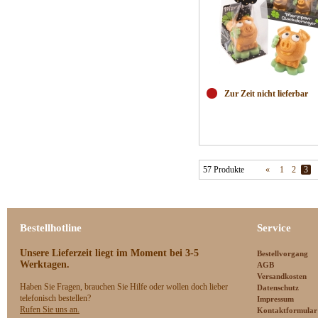
Zur Zeit nicht lieferbar
57 Produkte
«
1
2
3
Bestellhotline
Service
Unsere Lieferzeit
liegt im Moment bei 3-5
Bestellvorgang
Werktagen.
AGB
Versandkosten
Haben Sie Fragen, brauchen Sie Hilfe oder wollen doch lieber
Datenschutz
telefonisch bestellen?
Impressum
Rufen Sie uns an.
Kontaktformular