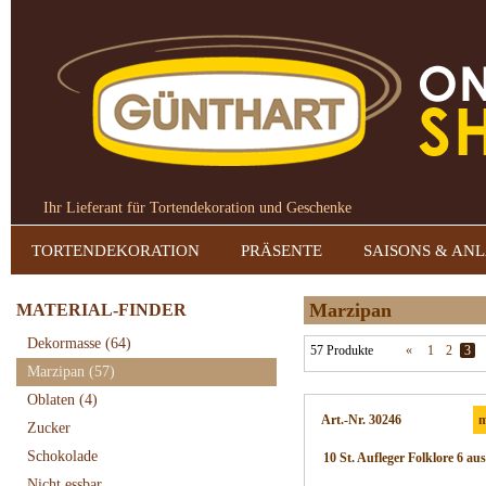
Ihr Lieferant für Tortendekoration und Geschenke
TORTENDEKORATION
PRÄSENTE
SAISONS & AN
Marzipan
MATERIAL-FINDER
Dekormasse
(64)
57 Produkte
«
1
2
3
Marzipan
(57)
Oblaten
(4)
Art.-Nr. 30246
m
Zucker
Schokolade
10 St. Aufleger Folklore 6 au
Nicht essbar