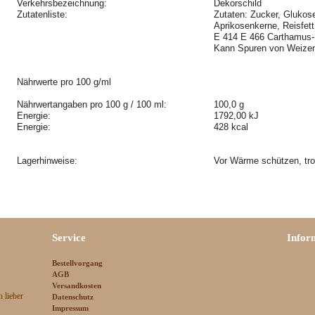
Verkehrsbezeichnung:
Dekorschild
Zutatenliste:
Zutaten: Zucker, Glukose
Aprikosenkerne, Reisfett
E 414 E 466 Carthamus-K
Kann Spuren von Weizen
Nährwerte pro 100 g/ml
Nährwertangaben pro 100 g / 100 ml:
100,0 g
Energie:
1792,00 kJ
Energie:
428 kcal
Lagerhinweise:
Vor Wärme schützen, tro
Service
Infor
Bestellvorgang
AGB
Versandkosten
 lieber
Datenschutz
Impressum