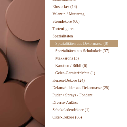
Einstecker
(14)
Valentin / Muttertag
Streudekore
(66)
Tortenfiguren
Spezialitäten
Spezialitäten aus Dekormasse
(8)
Spezialitäten aus Schokolade
(37)
Makkarons
(3)
Karotten / Rübli
(6)
Gelee-Garnierfrüchte
(1)
Kerzen-Dekore
(24)
Dekorschilder aus Dekormasse
(25)
Puder / Sprays / Fondant
Diverse-Anlässe
Schokoladendekore
(1)
Oster-Dekore
(66)