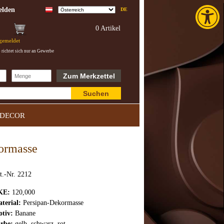
Toolba
lden
DE
0 Artikel
ngemeldet
richtet sich nur an Gewerbe
Zum Merkzettel
Suchen
DECOR
kormasse
t.-Nr. 2212
KE:
120,000
terial:
Persipan-Dekormasse
tiv:
Banane
rbe:
gelb, schwarz. rot