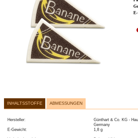
Ge
E-
INHALTSSTOFFE
ABMESSUNGEN
Hersteller:
Günthart & Co. KG - Hau
Germany
E-Gewicht:
1,8 g