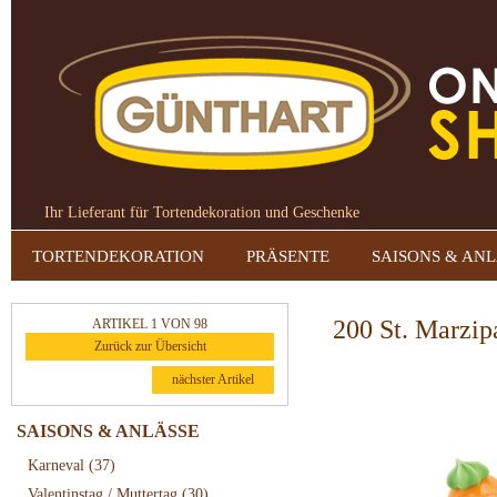
Ihr Lieferant für Tortendekoration und Geschenke
TORTENDEKORATION
PRÄSENTE
SAISONS & AN
200 St. Marzip
ARTIKEL 1 VON 98
Zurück zur Übersicht
nächster Artikel
SAISONS & ANLÄSSE
Karneval
(37)
Valentinstag / Muttertag
(30)