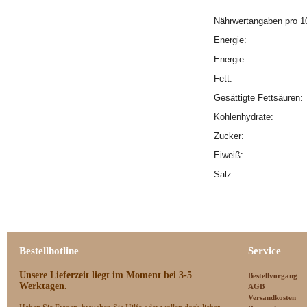
Nährwertangaben pro 1
Energie:
Energie:
Fett:
Gesättigte Fettsäuren
Kohlenhydrate:
Zucker:
Eiweiß:
Salz:
Bestellhotline
Service
Unsere Lieferzeit
liegt im Moment bei 3-5
Bestellvorgang
Werktagen.
AGB
Versandkosten