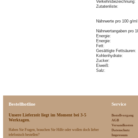
Verkehrsbezeichnung:
Zutatenliste:
Nährwerte pro 100 g/ml
Nährwertangaben pro 1
Energie:
Energie:
Fett:
Gesättigte Fettsäuren
Kohlenhydrate:
Zucker:
Eiweiß:
Salz:
Bestellhotline
Service
Unsere Lieferzeit
liegt im Moment bei 3-5
Bestellvorgang
Werktagen.
AGB
Versandkosten
Haben Sie Fragen, brauchen Sie Hilfe oder wollen doch lieber
Datenschutz
telefonisch bestellen?
Impressum