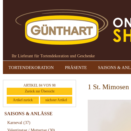
Ihr Lieferant für Tortendekoration und Geschenke
TORTENDEKORATION
PRÄSENTE
SAISONS & AN
1 St. Mimosen 
ARTIKEL 84 VON 98
Zurück zur Übersicht
Artikel zurück
nächster Artikel
SAISONS & ANLÄSSE
Karneval
(37)
Valentinstag / Muttertag
(30)