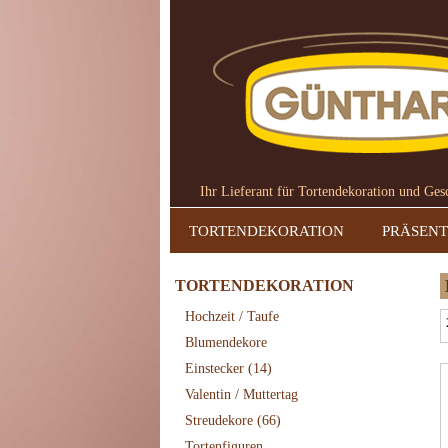
Ihr Lieferant für Tortendekoration und Ge
TORTENDEKORATION
PRÄSENT
TORTENDEKORATION
Hochzeit / Taufe
Blumendekore
Einstecker
(14)
Valentin / Muttertag
Streudekore
(66)
Tortenfiguren