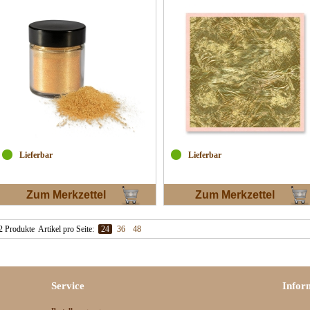
Lieferbar
Lieferbar
Zum Merkzettel
Zum Merkzettel
2 Produkte
Artikel pro Seite:
24
36
48
Service
Infor