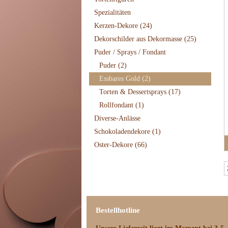
Spezialitäten
Kerzen-Dekore
(24)
Dekorschilder aus Dekormasse
(25)
Puder / Sprays / Fondant
Puder
(2)
Essbares Gold
(2)
Torten & Dessertsprays
(17)
Rollfondant
(1)
Diverse-Anlässe
Schokoladendekore
(1)
Oster-Dekore
(66)
Bestellhotline