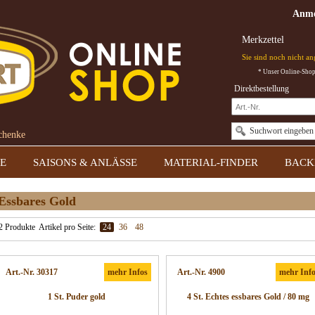
Anme
Merkzettel
Sie sind noch nicht a
* Unser Online-Shop 
Direktbestellung
Suchwort eingeben
schenke
E
SAISONS & ANLÄSSE
MATERIAL-FINDER
BACK
Essbares Gold
2 Produkte
Artikel pro Seite:
24
36
48
Art.-Nr. 30317
mehr Infos
Art.-Nr. 4900
mehr Inf
1 St. Puder gold
4 St. Echtes essbares Gold / 80 mg