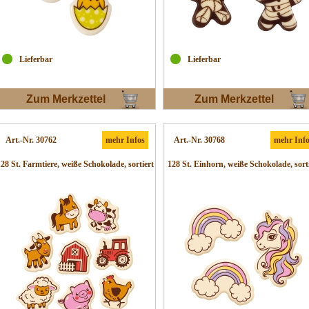
Lieferbar
Lieferbar
Zum Merkzettel
Zum Merkzettel
Art.-Nr. 30762
mehr Infos
Art.-Nr. 30768
mehr Inf
128 St. Farmtiere, weiße Schokolade, sortiert
128 St. Einhorn, weiße Schokolade, sort