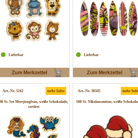
Lieferbar
Lieferbar
Zum Merkzettel
Zum Merkzettel
Art.-Nr. 5242
mehr Infos
Art.-Nr. 30345
mehr Inf
96 St. Set Meerjungfrau, weiße Schokolade,
160 St. Nikolausmütze, weiße Schokol
sortiert