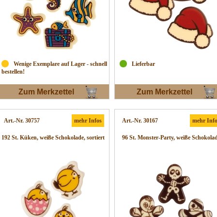
Wenige Exemplare auf Lager - schnell
Lieferbar
bestellen!
Zum Merkzettel
Zum Merkzettel
Art.-Nr. 30757
mehr Infos
Art.-Nr. 30167
mehr Inf
192 St. Küken, weiße Schokolade, sortiert
96 St. Monster-Party, weiße Schokola