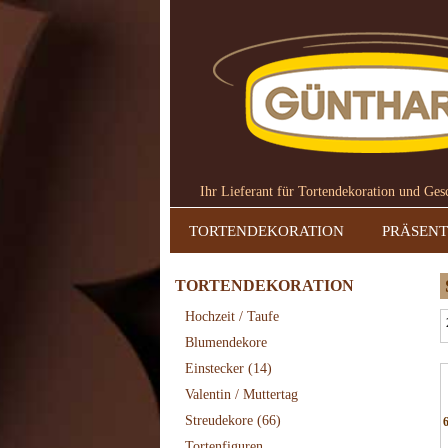
Ihr Lieferant für Tortendekoration und Ge
TORTENDEKORATION
PRÄSENT
TORTENDEKORATION
Hochzeit / Taufe
Blumendekore
Einstecker
(14)
Valentin / Muttertag
Streudekore
(66)
Tortenfiguren