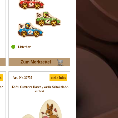
Lieferbar
Zum Merkzettel
os
Art.-Nr. 30755
mehr Infos
ade
112 St. Ostereier Hasen , weiße Schokolade,
sortiert