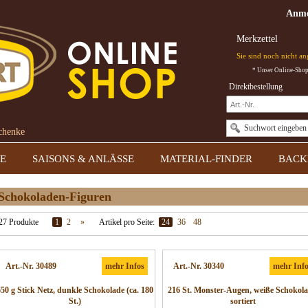
Anme
Merkzettel
Sie sind noch nicht a
* Unser Online-Shop 
Direktbestellung
Suchwort eingeben
schenke
E
SAISONS & ANLÄSSE
MATERIAL-FINDER
BACK
Schokoladen-Figuren
27 Produkte
1
2
»
Artikel pro Seite:
24
36
48
Art.-Nr. 30489
mehr Infos
Art.-Nr. 30340
mehr Inf
650 g Stick Netz, dunkle Schokolade (ca. 180
216 St. Monster-Augen, weiße Schokola
St.)
sortiert