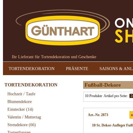
Ihr Lieferant für Tortendekoration und Geschenke
TORTENDEKORATION
PRÄSENTE
SAISONS & AN
Fußball-Dekore
TORTENDEKORATION
Hochzeit / Taufe
10 Produkte
Artikel pro Seite:
2
Blumendekore
Einstecker
(14)
Art.-Nr. 2873
m
Valentin / Muttertag
Streudekore
(66)
10 St. Dekor-Aufleger Fußb
Tortenfiguren