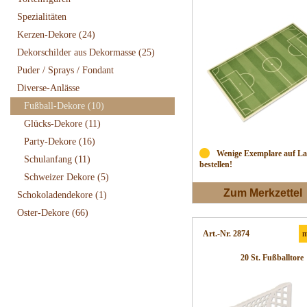
Spezialitäten
Kerzen-Dekore
(24)
Dekorschilder aus Dekormasse
(25)
Puder / Sprays / Fondant
Diverse-Anlässe
Fußball-Dekore
(10)
Glücks-Dekore
(11)
Party-Dekore
(16)
Wenige Exemplare auf Lag
Schulanfang
(11)
bestellen!
Schweizer Dekore
(5)
Zum Merkzettel
Schokoladendekore
(1)
Oster-Dekore
(66)
Art.-Nr. 2874
m
20 St. Fußballtore