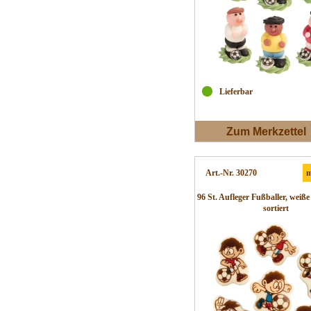
Lieferbar
Zum Merkzettel
Art.-Nr. 30270
m
96 St. Aufleger Fußballer, weiß
sortiert