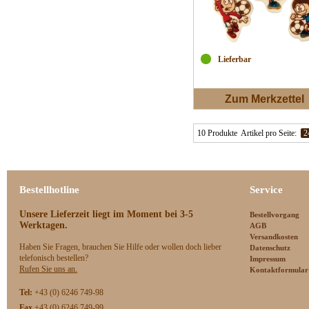
Lieferbar
Zum Merkzettel
10 Produkte
Artikel pro Seite:
2
Bestellhotline
Service
Unsere Lieferzeit
liegt im Moment bei 3-5
Bestellvorgang
Werktagen.
AGB
Versandkosten
Haben Sie Fragen, brauchen Sie Hilfe oder wollen doch lieber
Datenschutz
telefonisch bestellen?
Impressum
Rufen Sie uns an.
Kontaktformular
Tel:
+43 (0) 6246 749-98
Fax
+43 (0) 6246 749-99