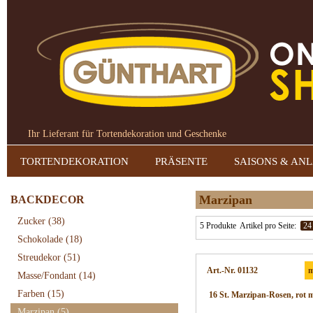
Ihr Lieferant für Tortendekoration und Geschenke
TORTENDEKORATION
PRÄSENTE
SAISONS & AN
Marzipan
BACKDECOR
Zucker
(38)
5 Produkte
Artikel pro Seite:
24
Schokolade
(18)
Streudekor
(51)
Art.-Nr. 01132
m
Masse/Fondant
(14)
Farben
(15)
16 St. Marzipan-Rosen, rot m
Marzipan
(5)